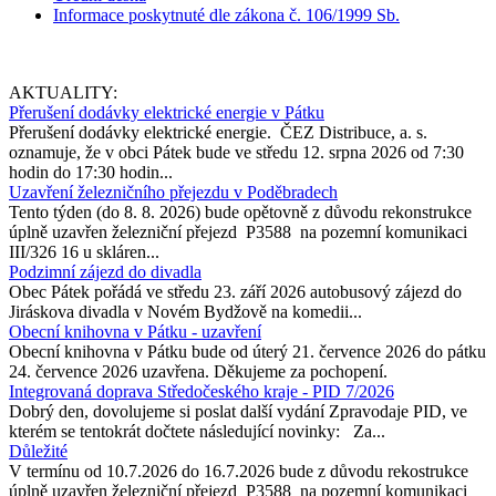
Informace poskytnuté dle zákona č. 106/1999 Sb.
AKTUALITY:
Přerušení dodávky elektrické energie v Pátku
Přerušení dodávky elektrické energie. ČEZ Distribuce, a. s.
oznamuje, že v obci Pátek bude ve středu 12. srpna 2026 od 7:30
hodin do 17:30 hodin...
Uzavření železničního přejezdu v Poděbradech
Tento týden (do 8. 8. 2026) bude opětovně z důvodu rekonstrukce
úplně uzavřen železniční přejezd P3588 na pozemní komunikaci
III/326 16 u skláren...
Podzimní zájezd do divadla
Obec Pátek pořádá ve středu 23. září 2026 autobusový zájezd do
Jiráskova divadla v Novém Bydžově na komedii...
Obecní knihovna v Pátku - uzavření
Obecní knihovna v Pátku bude od úterý 21. července 2026 do pátku
24. července 2026 uzavřena. Děkujeme za pochopení.
Integrovaná doprava Středočeského kraje - PID 7/2026
Dobrý den, dovolujeme si poslat další vydání Zpravodaje PID, ve
kterém se tentokrát dočtete následující novinky: Za...
Důležité
V termínu od 10.7.2026 do 16.7.2026 bude z důvodu rekostrukce
úplně uzavřen železniční přejezd P3588 na pozemní komunikaci