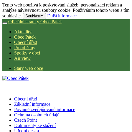
Tento web používá k poskytování služeb, personalizaci reklam a
analýze návštěvnosti soubory cookie. Používáním tohoto webu s tím
souhlasíte.
Další informace
Souhlasím
Oficiální stránky Obec Pátek
Aktuality
Obec Pátek
Obecní úřad
Pro občany
Spolky v obci
Air view
Starý web obce
Obecní úřad
Základní informace
Povinně zveřejňované informace
Ochrana osobních údajů
Czech Point
Dokumenty ke stažení
Úřední deska