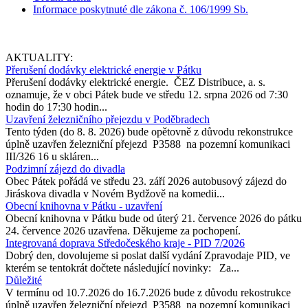
Informace poskytnuté dle zákona č. 106/1999 Sb.
AKTUALITY:
Přerušení dodávky elektrické energie v Pátku
Přerušení dodávky elektrické energie. ČEZ Distribuce, a. s.
oznamuje, že v obci Pátek bude ve středu 12. srpna 2026 od 7:30
hodin do 17:30 hodin...
Uzavření železničního přejezdu v Poděbradech
Tento týden (do 8. 8. 2026) bude opětovně z důvodu rekonstrukce
úplně uzavřen železniční přejezd P3588 na pozemní komunikaci
III/326 16 u skláren...
Podzimní zájezd do divadla
Obec Pátek pořádá ve středu 23. září 2026 autobusový zájezd do
Jiráskova divadla v Novém Bydžově na komedii...
Obecní knihovna v Pátku - uzavření
Obecní knihovna v Pátku bude od úterý 21. července 2026 do pátku
24. července 2026 uzavřena. Děkujeme za pochopení.
Integrovaná doprava Středočeského kraje - PID 7/2026
Dobrý den, dovolujeme si poslat další vydání Zpravodaje PID, ve
kterém se tentokrát dočtete následující novinky: Za...
Důležité
V termínu od 10.7.2026 do 16.7.2026 bude z důvodu rekostrukce
úplně uzavřen železniční přejezd P3588 na pozemní komunikaci