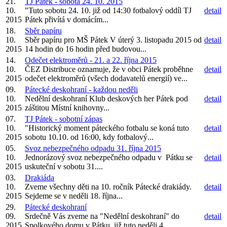
21.
TJ Pátek - sobota 24. 10. 2015
10.
"Tuto sobotu 24. 10. již od 14:30 fotbalový oddíl TJ
detail
2015
Pátek přivítá v domácím...
18.
Sběr papíru
10.
Sběr papíru pro MŠ Pátek V úterý 3. listopadu 2015 od
detail
2015
14 hodin do 16 hodin před budovou...
14.
Odečet elektroměrů - 21. a 22. října 2015
10.
ČEZ Distribuce oznamuje, že v obci Pátek proběhne
detail
2015
odečet elektroměrů (všech dodavatelů energií) ve...
09.
Pátecké deskohraní - každou neděli
10.
Nedělní deskohraní Klub deskových her Pátek pod
detail
2015
záštitou Místní knihovny...
07.
TJ Pátek - sobotní zápas
10.
"Historický moment páteckého fotbalu se koná tuto
detail
2015
sobotu 10.10. od 16:00, kdy fotbalový...
05.
Svoz nebezpečného odpadu 31. října 2015
10.
Jednorázový svoz nebezpečného odpadu v Pátku se
detail
2015
uskuteční v sobotu 31....
03.
Drakiáda
10.
Zveme všechny děti na 10. ročník Pátecké drakiády.
detail
2015
Sejdeme se v neděli 18. října...
29.
Pátecké deskohraní
09.
Srdečně Vás zveme na "Nedělní deskohraní" do
detail
2015
Spolkového domu v Pátku, již tuto neděli 4....