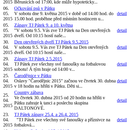
2015
Běrunicích od 17:00, kde může hypoteticky...
06.
Očkování psů v Pátku
05.
V sobotu dne 9. května 2015 v době od 14.00 hod. do
detail
2015
15.00 hod. proběhne před místním hostincem u...
05.
Zápasy TJ Pátek 9. a 10. května
05.
"V sobotu 9.5. Vás zve TJ Pátek na Den otevřených
detail
2015
dveří. Od 10:15 hostí naše...
30.
Den otevřených dveří TJ Pátek 9.5.2015
04.
V sobotu 9.5. Vás zve TJ Pátek na Den otevřených
detail
2015
dveří. Od 10:15 hostí naše...
29.
Zápasy TJ Pátek 2.5.2015
04.
TJ Pátek zve všechny své fanoušky na fotbalovou
detail
2015
sobotu! Á tým hraje od 14:00 v...
25.
Čarodějnice v Pátku
04.
Oslavy "Čarodějnic 2015" začnou ve čtvrtek 30. dubna
detail
2015
v 18 hodin na hřišti v Pátku. Děti si...
Country zábava
25.
Ve čtvrtek 30. dubna 2015 od 20 hodin na hřišti v
04.
detail
Pátku zahraje k tanci a poslechu skupina
2015
DALTONOVÉ.
23.
TJ Pátek zápasy 25.4. a 26.4. 2015
04.
"TJ Pátek zve všechny své fanoušky a příznivce na
detail
2015
fotbalová...