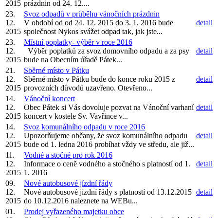
2015
prázdnin od 24. 12....
23.
Svoz odpadů v průběhu vánočních prázdnin
12.
V období od od 24. 12. 2015 do 3. 1. 2016 bude
detail
2015
společnost Nykos svážet odpad tak, jak jste...
23.
Místní poplatky- výběr v roce 2016
12.
Výběr poplatků za svoz domovního odpadu a za psy
detail
2015
bude na Obecním úřadě Pátek...
21.
Sběrné místo v Pátku
12.
Sběrné místo v Pátku bude do konce roku 2015 z
detail
2015
provozních důvodů uzavřeno. Otevřeno...
14.
Vánoční koncert
12.
Obec Pátek si Vás dovoluje pozvat na Vánoční varhaní
detail
2015
koncert v kostele Sv. Vavřince v...
14.
Svoz komunálního odpadu v roce 2016
12.
Upozorňujeme občany, že svoz komunálního odpadu
detail
2015
bude od 1. ledna 2016 probíhat vždy ve středu, ale již...
11.
Vodné a stočné pro rok 2016
12.
Informace o ceně vodného a stočného s platností od 1.
detail
2015
1. 2016
09.
Nové autobusové jízdní řády
12.
Nové autobusové jízdní řády s platností od 13.12.2015
detail
2015
do 10.12.2016 naleznete na WEBu...
01.
Prodej vyřazeného majetku obce