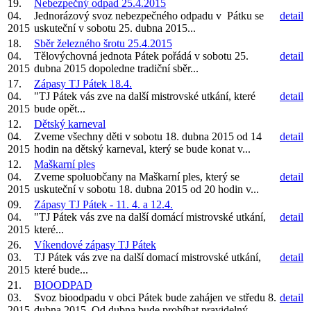
19.
Nebezpečný odpad 25.4.2015
04.
Jednorázový svoz nebezpečného odpadu v Pátku se
detail
2015
uskuteční v sobotu 25. dubna 2015...
18.
Sběr železného šrotu 25.4.2015
04.
Tělovýchovná jednota Pátek pořádá v sobotu 25.
detail
2015
dubna 2015 dopoledne tradiční sběr...
17.
Zápasy TJ Pátek 18.4.
04.
"TJ Pátek vás zve na další mistrovské utkání, které
detail
2015
bude opět...
12.
Dětský karneval
04.
Zveme všechny děti v sobotu 18. dubna 2015 od 14
detail
2015
hodin na dětský karneval, který se bude konat v...
12.
Maškarní ples
04.
Zveme spoluobčany na Maškarní ples, který se
detail
2015
uskuteční v sobotu 18. dubna 2015 od 20 hodin v...
09.
Zápasy TJ Pátek - 11. 4. a 12.4.
04.
"TJ Pátek vás zve na další domácí mistrovské utkání,
detail
2015
které...
26.
Víkendové zápasy TJ Pátek
03.
TJ Pátek vás zve na další domací mistrovské utkání,
detail
2015
které bude...
21.
BIOODPAD
03.
Svoz bioodpadu v obci Pátek bude zahájen ve středu 8.
detail
2015
dubna 2015. Od dubna bude probíhat pravidelný...