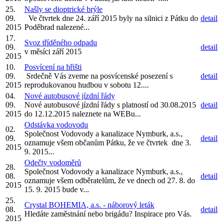
25.
Našly se dioptrické brýle
09.
Ve čtvrtek dne 24. září 2015 byly na silnici z Pátku do
detail
2015
Poděbrad nalezené...
17.
Svoz tříděného odpadu
09.
detail
v měsíci září 2015
2015
10.
Posvícení na hřišti
09.
Srdečně Vás zveme na posvícenské posezení s
detail
2015
reprodukovanou hudbou v sobotu 12....
04.
Nové autobusové jízdní řády
09.
Nové autobusové jízdní řády s platností od 30.08.2015
detail
2015
do 12.12.2015 naleznete na WEBu...
Odstávka vodovodu
02.
Společnost Vodovody a kanalizace Nymburk, a.s.,
09.
detail
oznamuje všem občanům Pátku, že ve čtvrtek dne 3.
2015
9. 2015...
Odečty vodoměrů
28.
Společnost Vodovody a kanalizace Nymburk, a.s.,
08.
detail
oznamuje všem odběratelům, že ve dnech od 27. 8. do
2015
15. 9. 2015 bude v...
25.
Crystal BOHEMIA, a.s. - náborový leták
08.
detail
Hledáte zaměstnání nebo brigádu? Inspirace pro Vás.
2015