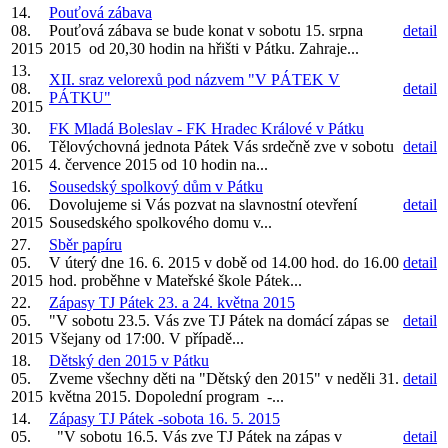
14.
Pouťová zábava
08.
Pouťová zábava se bude konat v sobotu 15. srpna
detail
2015
2015 od 20,30 hodin na hřišti v Pátku. Zahraje...
13.
XII. sraz velorexů pod názvem "V PÁTEK V
08.
detail
PÁTKU"
2015
30.
FK Mladá Boleslav - FK Hradec Králové v Pátku
06.
Tělovýchovná jednota Pátek Vás srdečně zve v sobotu
detail
2015
4. července 2015 od 10 hodin na...
16.
Sousedský spolkový dům v Pátku
06.
Dovolujeme si Vás pozvat na slavnostní otevření
detail
2015
Sousedského spolkového domu v...
27.
Sběr papíru
05.
V úterý dne 16. 6. 2015 v době od 14.00 hod. do 16.00
detail
2015
hod. proběhne v Mateřské škole Pátek...
22.
Zápasy TJ Pátek 23. a 24. května 2015
05.
"V sobotu 23.5. Vás zve TJ Pátek na domácí zápas se
detail
2015
Všejany od 17:00. V případě...
18.
Dětský den 2015 v Pátku
05.
Zveme všechny děti na "Dětský den 2015" v neděli 31.
detail
2015
května 2015. Dopolední program -...
14.
Zápasy TJ Pátek -sobota 16. 5. 2015
05.
"V sobotu 16.5. Vás zve TJ Pátek na zápas v
detail