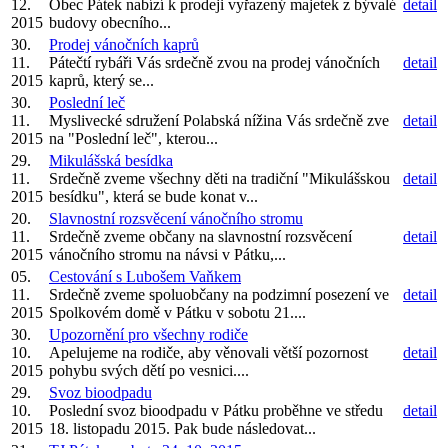
12.
Obec Pátek nabízí k prodeji vyřazený majetek z bývalé
detail
2015
budovy obecního...
30.
Prodej vánočních kaprů
11.
Pátečtí rybáři Vás srdečně zvou na prodej vánočních
detail
2015
kaprů, který se...
30.
Poslední leč
11.
Myslivecké sdružení Polabská nížina Vás srdečně zve
detail
2015
na "Poslední leč", kterou...
29.
Mikulášská besídka
11.
Srdečně zveme všechny děti na tradiční "Mikulášskou
detail
2015
besídku", která se bude konat v...
20.
Slavnostní rozsvěcení vánočního stromu
11.
Srdečně zveme občany na slavnostní rozsvěcení
detail
2015
vánočního stromu na návsi v Pátku,...
05.
Cestování s Lubošem Vaňkem
11.
Srdečně zveme spoluobčany na podzimní posezení ve
detail
2015
Spolkovém domě v Pátku v sobotu 21....
30.
Upozornění pro všechny rodiče
10.
Apelujeme na rodiče, aby věnovali větší pozornost
detail
2015
pohybu svých dětí po vesnici....
29.
Svoz bioodpadu
10.
Poslední svoz bioodpadu v Pátku proběhne ve středu
detail
2015
18. listopadu 2015. Pak bude následovat...