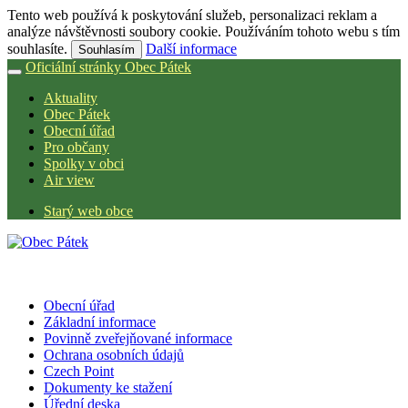
Tento web používá k poskytování služeb, personalizaci reklam a
analýze návštěvnosti soubory cookie. Používáním tohoto webu s tím
souhlasíte.
Další informace
Souhlasím
Oficiální stránky Obec Pátek
Aktuality
Obec Pátek
Obecní úřad
Pro občany
Spolky v obci
Air view
Starý web obce
Obecní úřad
Základní informace
Povinně zveřejňované informace
Ochrana osobních údajů
Czech Point
Dokumenty ke stažení
Úřední deska